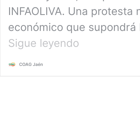
INFAOLIVA. Una protesta m
económico que supondrá l
El
Sigue leyendo
98%
de
las
COAG Jaén
cooperativas
y
almazaras
secundan
el
paro
agrario
contra
las
pérdidas
de
la