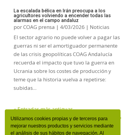
La escalada bélica en Irán preocupa a los
agricultores volviendo a encender todas las
alarmas en el campo andaluz
por
COAG prensa
|
4/03/2026
|
Noticias
El sector agrario no puede volver a pagar las
guerras ni ser el amortiguador permanente
de las crisis geopolíticas COAG Andalucía
recuerda el impacto que tuvo la guerra en
Ucrania sobre los costes de producción y
teme que la historia vuelva a repetirse:
subidas...
« Entradas más antiguas
Entradas siguientes »
Utilizamos cookies propias y de terceros para
mejorar nuestros productos y servicios mediante
el análisis de sus hábitos de navegación. Al