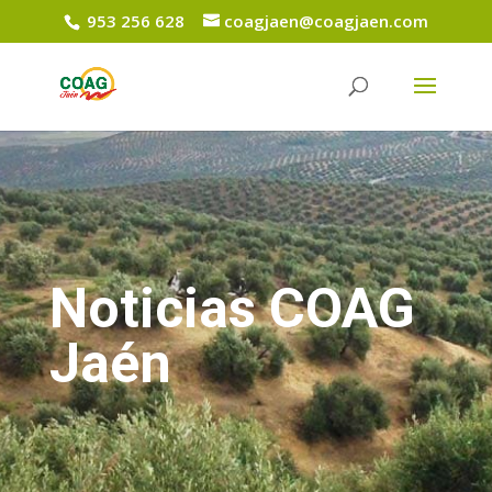
953 256 628
coagjaen@coagjaen.com
Noticias COAG
Jaén